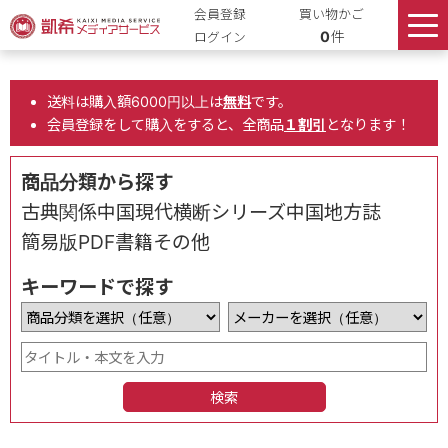
会員登録
買い物かご
0
件
ログイン
送料は購入額6000円以上は
無料
です。
会員登録をして購入をすると、全商品
１割引
となります！
商品分類から探す
古典関係
中国現代
横断シリーズ
中国地方誌
簡易版
PDF書籍
その他
キーワードで探す
検索