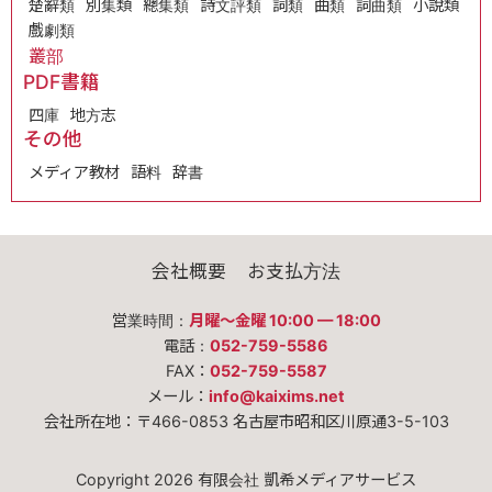
楚辭類
別集類
總集類
詩文評類
詞類
曲類
詞曲類
小說類
戲劇類
叢部
PDF書籍
四庫
地方志
その他
メディア教材
語料
辞書
会社概要
お支払方法
営業時間：
月曜〜金曜 10:00 — 18:00
電話：
052-759-5586
FAX：
052-759-5587
メール：
info@kaixims.net
会社所在地：〒466-0853 名古屋市昭和区川原通3-5-103
Copyright 2026 有限会社 凱希メディアサービス