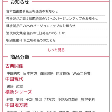
お知らせ
古本戯曲叢刊第三輯発売のお知らせ
弊社製品が図文版閲読器のV2へのバージョンアップのお知らせ
弊社製品がV4へのバージョンアップのお知らせ
清代詩文彙編 第四輯(上)発売のお知らせ
明別集叢刊 第五輯発売のお知らせ
もっと見る
商品分類
古典関係
中国古典
日本古典
四庫関係
原文圖像
Web年会費
中国現代
書籍
雑誌
横断シリーズ
經部
史部
子部
集部
地方志
小説及び戯曲
敦煌史料
中国地方誌