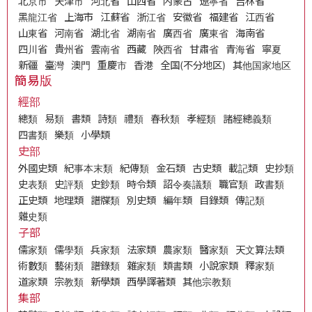
北京市
天津市
河北省
山西省
内蒙古
遼寧省
吉林省
黑龍江省
上海市
江蘇省
浙江省
安徽省
福建省
江西省
山東省
河南省
湖北省
湖南省
廣西省
廣東省
海南省
四川省
貴州省
雲南省
西藏
陝西省
甘肅省
青海省
寧夏
新疆
臺灣
澳門
重慶市
香港
全国(不分地区)
其他国家地区
簡易版
經部
總類
易類
書類
詩類
禮類
春秋類
孝經類
諸經總義類
四書類
樂類
小學類
史部
外國史類
紀事本末類
紀傳類
金石類
古史類
載記類
史抄類
史表類
史評類
史鈔類
時令類
詔令奏議類
職官類
政書類
正史類
地理類
譜牒類
別史類
編年類
目錄類
傳記類
雜史類
子部
儒家類
儒學類
兵家類
法家類
農家類
醫家類
天文算法類
術數類
藝術類
譜錄類
雜家類
類書類
小說家類
釋家類
道家類
宗教類
新學類
西學譯著類
其他宗教類
集部