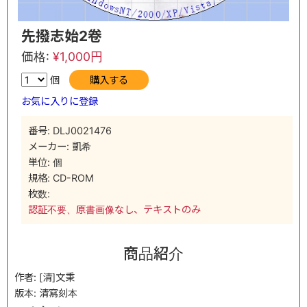
先撥志始2卷
価格:
¥1,000円
個
購入する
お気に入りに登録
番号: DLJ0021476
メーカー: 凱希
単位: 個
規格: CD-ROM
枚数:
認証不要、原書画像なし、テキストのみ
商品紹介
作者: [清]文秉
版本: 清寫刻本