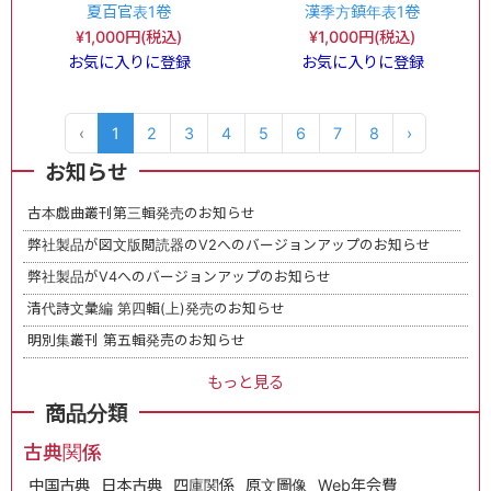
夏百官表1卷
漢季方鎮年表1卷
¥1,000円(税込)
¥1,000円(税込)
お気に入りに登録
お気に入りに登録
‹
1
2
3
4
5
6
7
8
›
お知らせ
古本戯曲叢刊第三輯発売のお知らせ
弊社製品が図文版閲読器のV2へのバージョンアップのお知らせ
弊社製品がV4へのバージョンアップのお知らせ
清代詩文彙編 第四輯(上)発売のお知らせ
明別集叢刊 第五輯発売のお知らせ
もっと見る
商品分類
古典関係
中国古典
日本古典
四庫関係
原文圖像
Web年会費