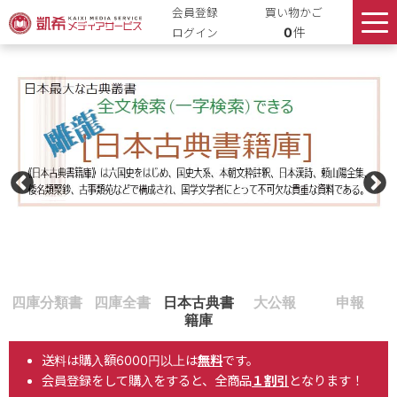
会員登録
買い物かご
0
件
ログイン
送料は購入額6000円以上は
無料
です。
会員登録をして購入をすると、全商品
１割引
となります！