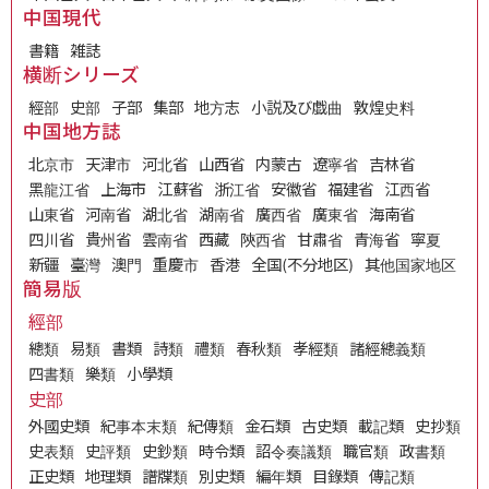
中国現代
書籍
雑誌
横断シリーズ
經部
史部
子部
集部
地方志
小説及び戯曲
敦煌史料
中国地方誌
北京市
天津市
河北省
山西省
内蒙古
遼寧省
吉林省
黑龍江省
上海市
江蘇省
浙江省
安徽省
福建省
江西省
山東省
河南省
湖北省
湖南省
廣西省
廣東省
海南省
四川省
貴州省
雲南省
西藏
陝西省
甘肅省
青海省
寧夏
新疆
臺灣
澳門
重慶市
香港
全国(不分地区)
其他国家地区
簡易版
經部
總類
易類
書類
詩類
禮類
春秋類
孝經類
諸經總義類
四書類
樂類
小學類
史部
外國史類
紀事本末類
紀傳類
金石類
古史類
載記類
史抄類
史表類
史評類
史鈔類
時令類
詔令奏議類
職官類
政書類
正史類
地理類
譜牒類
別史類
編年類
目錄類
傳記類