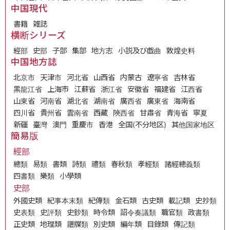
中国現代
書籍
雑誌
横断シリーズ
經部
史部
子部
集部
地方志
小説及び戯曲
敦煌史料
中国地方誌
北京市
天津市
河北省
山西省
内蒙古
遼寧省
吉林省
黑龍江省
上海市
江蘇省
浙江省
安徽省
福建省
江西省
山東省
河南省
湖北省
湖南省
廣西省
廣東省
海南省
四川省
貴州省
雲南省
西藏
陝西省
甘肅省
青海省
寧夏
新疆
臺灣
澳門
重慶市
香港
全国(不分地区)
其他国家地区
簡易版
經部
總類
易類
書類
詩類
禮類
春秋類
孝經類
諸經總義類
四書類
樂類
小學類
史部
外國史類
紀事本末類
紀傳類
金石類
古史類
載記類
史抄類
史表類
史評類
史鈔類
時令類
詔令奏議類
職官類
政書類
正史類
地理類
譜牒類
別史類
編年類
目錄類
傳記類