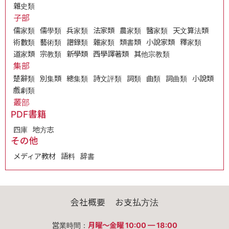
雜史類
子部
儒家類
儒學類
兵家類
法家類
農家類
醫家類
天文算法類
術數類
藝術類
譜錄類
雜家類
類書類
小說家類
釋家類
道家類
宗教類
新學類
西學譯著類
其他宗教類
集部
楚辭類
別集類
總集類
詩文評類
詞類
曲類
詞曲類
小說類
戲劇類
叢部
PDF書籍
四庫
地方志
その他
メディア教材
語料
辞書
会社概要
お支払方法
営業時間：
月曜〜金曜 10:00 — 18:00