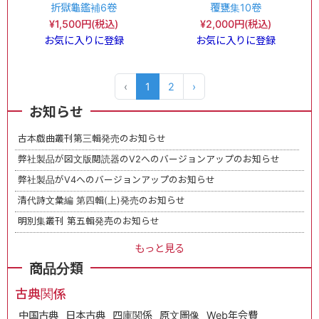
折獄龜鑑補6卷
覆甕集10卷
¥1,500円(税込)
¥2,000円(税込)
お気に入りに登録
お気に入りに登録
‹
1
2
›
お知らせ
古本戯曲叢刊第三輯発売のお知らせ
弊社製品が図文版閲読器のV2へのバージョンアップのお知らせ
弊社製品がV4へのバージョンアップのお知らせ
清代詩文彙編 第四輯(上)発売のお知らせ
明別集叢刊 第五輯発売のお知らせ
もっと見る
商品分類
古典関係
中国古典
日本古典
四庫関係
原文圖像
Web年会費