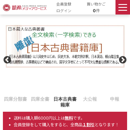
会員登録
買い物かご
0
件
ログイン
送料は購入額6000円以上は
無料
です。
会員登録をして購入をすると、全商品
１割引
となります！