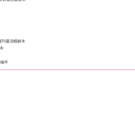
補刊皇清經解本
書本
續編本