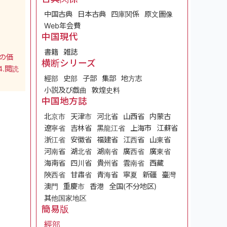
中国古典
日本古典
四庫関係
原文圖像
Web年会費
中国現代
書籍
雑誌
の価
横断シリーズ
4.閲読
經部
史部
子部
集部
地方志
小説及び戯曲
敦煌史料
中国地方誌
北京市
天津市
河北省
山西省
内蒙古
遼寧省
吉林省
黑龍江省
上海市
江蘇省
浙江省
安徽省
福建省
江西省
山東省
河南省
湖北省
湖南省
廣西省
廣東省
海南省
四川省
貴州省
雲南省
西藏
陝西省
甘肅省
青海省
寧夏
新疆
臺灣
澳門
重慶市
香港
全国(不分地区)
其他国家地区
簡易版
經部