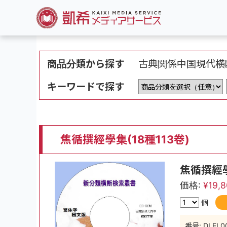
商品分類から探す
古典関係
中国現代
横
キーワードで探す
焦循撰經學集(18種113卷)
焦循撰經學
価格:
¥19,
個
番号: DLFL0