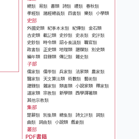
總類
易類
書類
詩類
禮類
春秋類
孝經類
諸經總義類
四書類
樂類
小學類
史部
外國史類
紀事本末類
紀傳類
金石類
古史類
載記類
史抄類
史表類
史評類
史鈔類
時令類
詔令奏議類
職官類
政書類
正史類
地理類
譜牒類
別史類
編年類
目錄類
傳記類
雜史類
子部
儒家類
儒學類
兵家類
法家類
農家類
醫家類
天文算法類
術數類
藝術類
譜錄類
雜家類
類書類
小說家類
釋家類
道家類
宗教類
新學類
西學譯著類
其他宗教類
集部
楚辭類
別集類
總集類
詩文評類
詞類
曲類
詞曲類
小說類
戲劇類
叢部
PDF書籍