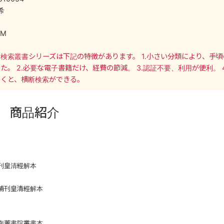
希
OM
検索叢書シリーズは下記の特徴があります。 1.小さい分類により、手頃
た。 2.必要な電子書籍だけ、経費の節減。 3.認証不要、利用が便利。 
いくと、横断検索ができる。
商品紹介
補刊皇清經解本
年補刊皇清經解本
刊南菁書院叢書本