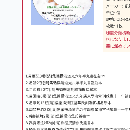
メーカー: 凱
単位: 個
規格: CD-R
枚数: 1枚
雕龍分類横断
格になりまし
器に溜めて
1.易廣記3卷[清]焦循撰清道光六年半九書塾刻本
2.易話2卷[清]焦循撰清道光六年半九書塾刻本
3.易通釋20卷[清]焦循撰清刻雕菰樓易學本
4.易圖略8卷[清]焦循撰清道光九年廣東學海堂刊咸豐十一年
5.易章句12卷[清]焦循撰清江都焦氏刻雕菰樓易學本
6.周易補疏2卷[清]焦循撰清道光九年廣東學海堂刊咸豐十一
7.尚書補疏2卷[清]焦循撰清焦氏叢書本
8.禹貢鄭注釋2卷[清]焦循撰清焦氏叢書本
9.陸氏草木鳥獸蟲魚疏疏2卷[清]焦循撰清光緒江陰南菁書院