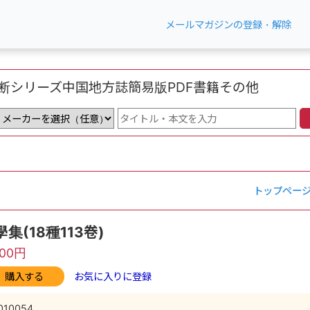
メールマガジンの登録・解除
断シリーズ
中国地方誌
簡易版
PDF書籍
その他
トップペー
集(18種113卷)
800円
購入する
お気に入りに登録
010054