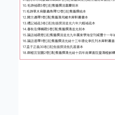
10.毛詩補疏5卷[清]焦循撰清嘉慶刻本
11.毛詩草木烏獸蟲魚釋12卷[清]焦循撰稿本
12.開方通釋1卷[清]焦循清光緒木犀軒叢書本
13.禮記補疏3卷[清]焦循撰清道光六年六經補疏本
14.春秋左傳補疏5卷[清]焦循撰清道光刻本
15.論語補疏卷[清]焦循撰清道光九年廣東學海堂刊咸豐十一年
16.論語通釋1卷[清]焦循撰清光緒十三年德化李氏刊木犀軒叢
17.孟子正義30卷[清]焦循撰清焦氏叢書本
18.群經宮室圖2卷[清]焦循撰清光緒十四年南菁書院皇清經解