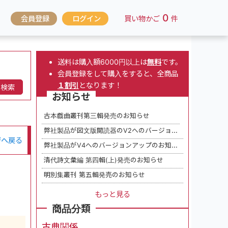
0
会員登録
ログイン
買い物かご
件
送料は購入額6000円以上は
無料
です。
会員登録をして購入をすると、全商品
１割引
となります！
検索
お知らせ
古本戯曲叢刊第三輯発売のお知らせ
弊社製品が図文版閲読器のV2へのバージョンアップのお知らせ
ジへ戻る
弊社製品がV4へのバージョンアップのお知らせ
清代詩文彙編 第四輯(上)発売のお知らせ
明別集叢刊 第五輯発売のお知らせ
もっと見る
商品分類
古典関係