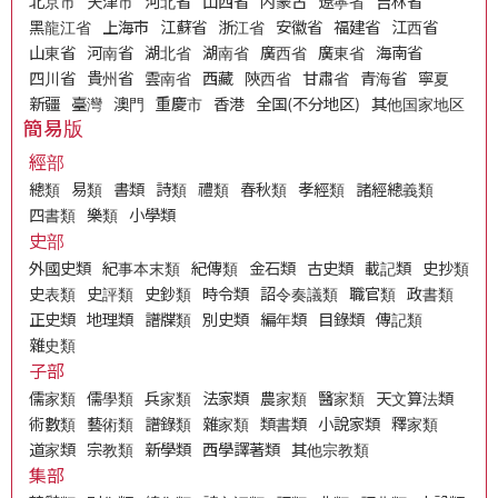
北京市
天津市
河北省
山西省
内蒙古
遼寧省
吉林省
黑龍江省
上海市
江蘇省
浙江省
安徽省
福建省
江西省
山東省
河南省
湖北省
湖南省
廣西省
廣東省
海南省
四川省
貴州省
雲南省
西藏
陝西省
甘肅省
青海省
寧夏
新疆
臺灣
澳門
重慶市
香港
全国(不分地区)
其他国家地区
簡易版
經部
總類
易類
書類
詩類
禮類
春秋類
孝經類
諸經總義類
四書類
樂類
小學類
史部
外國史類
紀事本末類
紀傳類
金石類
古史類
載記類
史抄類
史表類
史評類
史鈔類
時令類
詔令奏議類
職官類
政書類
正史類
地理類
譜牒類
別史類
編年類
目錄類
傳記類
雜史類
子部
儒家類
儒學類
兵家類
法家類
農家類
醫家類
天文算法類
術數類
藝術類
譜錄類
雜家類
類書類
小說家類
釋家類
道家類
宗教類
新學類
西學譯著類
其他宗教類
集部