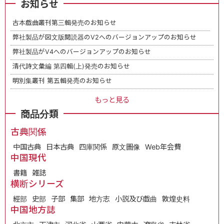
お知らせ
古本戯曲叢刊第三輯発売のお知らせ
弊社製品が図文版閲読器のV2へのバージョンアップのお知らせ
弊社製品がV4へのバージョンアップのお知らせ
清代詩文彙編 第四輯(上)発売のお知らせ
明別集叢刊 第五輯発売のお知らせ
もっと見る
商品分類
古典関係
中国古典
日本古典
四庫関係
原文圖像
Web年会費
中国現代
書籍
雑誌
横断シリーズ
經部
史部
子部
集部
地方志
小説及び戯曲
敦煌史料
中国地方誌