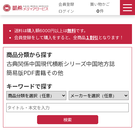
会員登録
買い物かご
0
件
ログイン
送料は購入額6000円以上は
無料
です。
会員登録をして購入をすると、全商品
１割引
となります！
商品分類から探す
古典関係
中国現代
横断シリーズ
中国地方誌
簡易版
PDF書籍
その他
キーワードで探す
検索