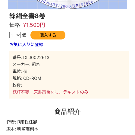
絲絹全書8卷
価格:
¥1,500円
個
購入する
お気に入りに登録
番号: DLJ0022613
メーカー: 凱希
単位: 個
規格: CD-ROM
枚数:
認証不要、原書画像なし、テキストのみ
商品紹介
作者: [明]程任卿
版本: 明萬曆刻本