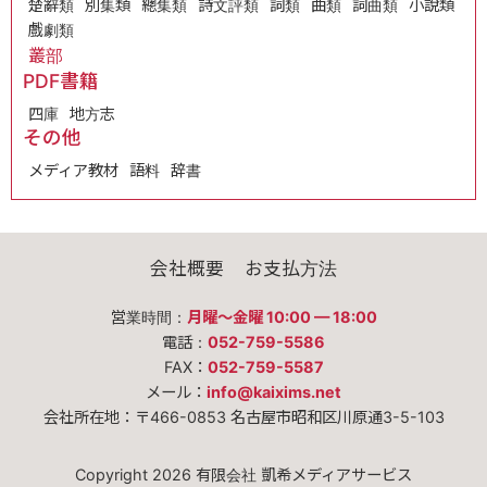
楚辭類
別集類
總集類
詩文評類
詞類
曲類
詞曲類
小說類
戲劇類
叢部
PDF書籍
四庫
地方志
その他
メディア教材
語料
辞書
会社概要
お支払方法
営業時間：
月曜〜金曜 10:00 — 18:00
電話：
052-759-5586
FAX：
052-759-5587
メール：
info@kaixims.net
会社所在地：〒466-0853 名古屋市昭和区川原通3-5-103
Copyright 2026 有限会社 凱希メディアサービス